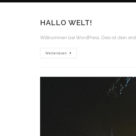
HALLO WELT!
Willkommen bei WordPress. Dies ist dein ers
Hallo
Weiterlesen
Welt!