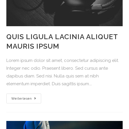
QUIS LIGULA LACINIA ALIQUET
MAURIS IPSUM
Lorem ipsum dolor sit amet, consectetur adipiscing elit.
Integer nec odio. Praesent libero. Sed cursus ante
dapibus diam. Sed nisi. Nulla quis sem at nibh
elementum imperdiet. Duis sagittis ipsum.…
Quis
Weiterlesen
ligula
lacinia
aliquet
mauris