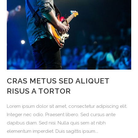
ipsum
CRAS METUS SED ALIQUET
RISUS A TORTOR
Lorem ipsum dolor sit amet, consectetur adipiscing elit.
Integer nec odio. Praesent libero. Sed cursus ante
dapibus diam. Sed nisi. Nulla quis sem at nibh
elementum imperdiet. Duis sagittis ipsum.…