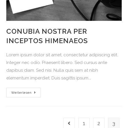
CONUBIA NOSTRA PER
INCEPTOS HIMENAEOS
Lorem ipsum dolor sit amet, consectetur adipiscing elit.
Integer nec odio. Praesent libero. Sed cursus ante
dapibus diam. Sed nisi. Nulla quis sem at nibh
elementum imperdiet. Duis sagittis ipsum.…
Conubia
Weiterlesen
nostra
per
inceptos
himenaeos
1
2
3
Gehe zur vorherigen Seite